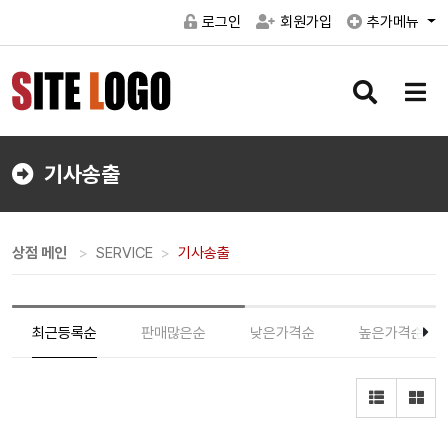
로그인
회원가입
추가메뉴
검
메
색
뉴
버
버
튼
튼
기사송출
상점 메인
SERVICE
기사송출
최근등록순
판매많은순
낮은가격순
높은가격순